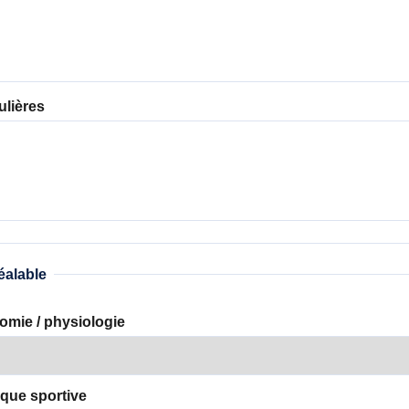
ulières
éalable
omie / physiologie
ique sportive