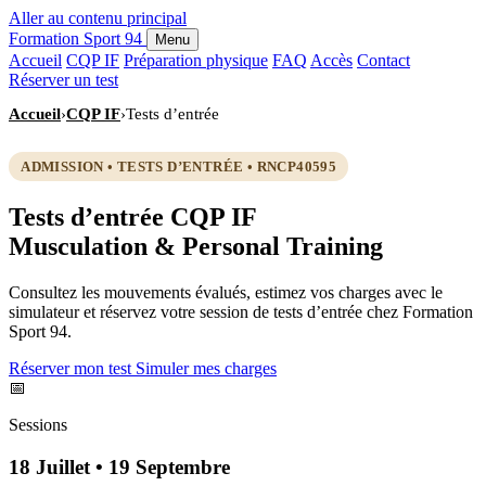
Aller au contenu principal
Formation
Sport 94
Menu
Accueil
CQP IF
Préparation physique
FAQ
Accès
Contact
Réserver un test
Accueil
›
CQP IF
›
Tests d’entrée
ADMISSION • TESTS D’ENTRÉE • RNCP40595
Tests d’entrée CQP IF
Musculation & Personal Training
Consultez les mouvements évalués, estimez vos charges avec le
simulateur et réservez votre session de tests d’entrée chez Formation
Sport 94.
Réserver mon test
Simuler mes charges
📅
Sessions
18 Juillet • 19 Septembre