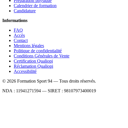
Préparation physique
Calendrier de formation
Candidature
Informations
FAQ
Accès
Contact
Mentions légales
Politique de confidentialité
Conditions Générales de Vente
Certification Qualiopi
Réclamation Qualiopi
Accessibilité
©
2026
Formation Sport 94 — Tous droits réservés.
NDA : 11941271594 — SIRET : 98107973400019