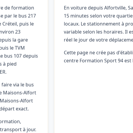
ntre de formation
En voiture depuis Alfortville, 
se par le bus 217
15 minutes selon votre quartier
 Créteil, puis le
locaux. Le stationnement à pro
environ 23
variable selon les horaires. Il e
epuis la gare
réel le jour de votre déplaceme
 puis le TVM
Cette page ne crée pas d'établi
Le bus 107 depuis
centre Formation Sport 94 est 
s à pied
RER.
faire via le bus
re Maisons-Alfort
e Maisons-Alfort
départ exact.
formation,
 transport à jour.